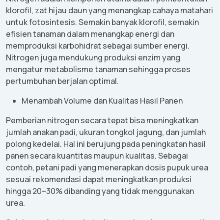
klorofil
,
zat
hijau
daun
yang
menangkap
cahaya
matahari
untuk
fotosintesis
.
Semakin
banyak
klorofil
,
semakin
efisien
tanaman
dalam
menangkap
energi
dan
memproduksi
karbohidrat
sebagai
sumber
energi
.
Nitrogen juga
mendukung
produksi
enzim
yang
mengatur
metabolisme
tanaman
sehingga
proses
pertumbuhan
berjalan
optimal.
Menambah
Volume dan
Kualitas
Hasil
Panen
Pemberian
nitrogen
secara
tepat
bisa
meningkatkan
jumlah
anakan
padi
,
ukuran
tongkol
jagung
, dan
jumlah
polong
kedelai
. Hal
ini
berujung
pada
peningkatan
hasil
panen
secara
kuantitas
maupun
kualitas
.
Sebagai
contoh
,
petani
padi
yang
menerapkan
dosis
pupuk
urea
sesuai
rekomendasi
dapat
meningkatkan
produksi
hingga
20
–30%
dibanding
yang
tidak
menggunakan
urea.