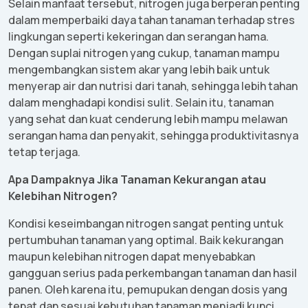
Selain
manfaat
tersebut
, nitrogen juga
berperan
penting
dalam
memperbaiki
daya
tahan
tanaman
terhadap
stres
lingkungan
seperti
kekeringan
dan
serangan
hama
.
Dengan
suplai
nitrogen yang
cukup
,
tanaman
mampu
mengembangkan
sistem
akar
yang
lebih
baik
untuk
menyerap
air dan
nutrisi
dari
tanah
,
sehingga
lebih
tahan
dalam
menghadapi
kondisi
sulit
.
Selain
itu
,
tanaman
yang
sehat
dan
kuat
cenderung
lebih
mampu
melawan
serangan
hama
dan
penyakit
,
sehingga
produktivitasnya
tetap
terjaga
.
Apa
Dampaknya
Jika
Tanaman
Kekurangan
atau
Kelebihan
Nitrogen?
Kondisi
keseimbangan
nitrogen sangat
penting
untuk
pertumbuhan
tanaman
yang optimal.
Baik
kekurangan
maupun
kelebihan
nitrogen
dapat
menyebabkan
gangguan
serius
pada
perkembangan
tanaman
dan
hasil
panen
. Oleh
karena
itu
,
pemupukan
dengan
dosis
yang
tepat
dan
sesuai
kebutuhan
tanaman
menjadi
kunci