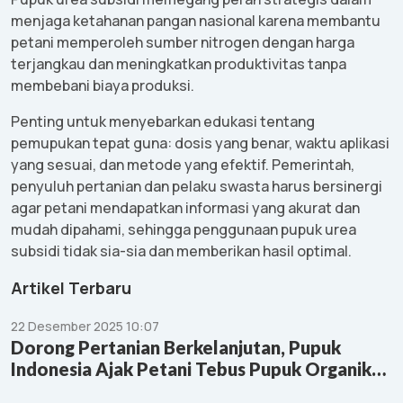
menjaga
ketahanan
pangan
nasional
karena
membantu
petani
memperoleh
sumber
nitrogen
dengan
harga
terjangkau
dan
meningkatkan
produktivitas
tanpa
membebani
biaya
produksi
.
Penting
untuk
menyebarkan
edukasi
tentang
pemupukan
tepat
guna
:
dosis
yang
benar
,
waktu
aplikasi
yang
sesuai
, dan
metode
yang
efektif
.
Pemerintah
,
penyuluh
pertanian
dan
pelaku
swasta
harus
bersinergi
agar
petani
mendapatkan
informasi
yang
akurat
dan
mudah
dipahami
,
sehingga
penggunaan
pupuk
urea
subsidi
tidak
sia-sia
dan
memberikan
hasil
optimal.
Artikel Terbaru
22 Desember 2025 10:07
Dorong Pertanian Berkelanjutan, Pupuk
Indonesia Ajak Petani Tebus Pupuk Organik
Bersubsidi