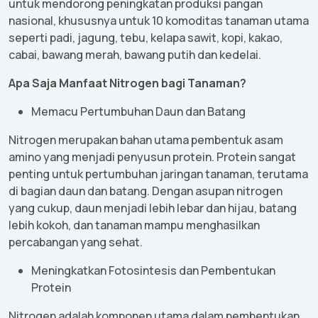
untuk
mendorong
peningkatan
produksi
pangan
nasional
,
khususnya
untuk
10
komoditas
tanaman
utama
seperti
padi
,
jagung
,
tebu
,
kelapa
sawit
, kopi,
kakao
,
cabai
,
bawang
merah
,
bawang
putih
dan
kedelai
.
Apa
Saja
Manfaat
Nitrogen
bagi
Tanaman
?
Memacu
Pertumbuhan
Daun
dan
Batang
Nitrogen
merupakan
bahan
utama
pembentuk
asam
amino yang
menjadi
penyusun
protein. Protein sangat
penting
untuk
pertumbuhan
jaringan
tanaman
,
terutama
di
bagian
daun
dan
batang
.
Dengan
asupan
nitrogen
yang
cukup
,
daun
menjadi
lebih
lebar
dan
hijau
,
batang
lebih
kokoh
, dan
tanaman
mampu
menghasilkan
percabangan
yang
sehat
.
Meningkatkan
Fotosintesis
dan
Pembentukan
Protein
Nitrogen
adalah
komponen
utama
dalam
pembentukan