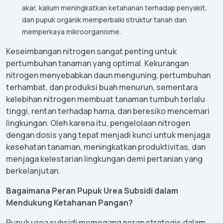
akar
, kalium
meningkatkan
ketahanan
terhadap
penyakit
,
dan
pupuk
organik
memperbaiki
struktur
tanah
dan
memperkaya
mikroorganisme
.
Keseimbangan
nitrogen sangat
penting
untuk
pertumbuhan
tanaman
yang optimal.
Kekurangan
nitrogen
menyebabkan
daun
menguning
,
pertumbuhan
terhambat
, dan
produksi
buah
menurun
,
sementara
kelebihan
nitrogen
membuat
tanaman
tumbuh
terlalu
tinggi
,
rentan
terhadap
hama
, dan
beresiko
mencemari
lingkungan
. Oleh
karena
itu
,
pengelolaan
nitrogen
dengan
dosis
yang
tepat
menjadi
kunci
untuk
menjaga
kesehatan
tanaman
,
meningkatkan
produktivitas
, dan
menjaga
kelestarian
lingkungan
demi
pertanian
yang
berkelanjutan
.
Bagaimana
Peran
Pupuk
Urea
Subsidi
dalam
Mendukung
Ketahanan
Pangan
?
Pupuk
urea
subsidi
memegang
peran
strategis
dalam