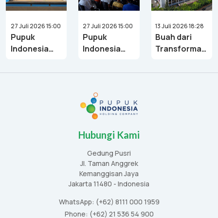
27 Juli 2026 15:00
27 Juli 2026 15:00
13 Juli 2026 18:28
Pupuk
Pupuk
Buah dari
Indonesia
Indonesia
Transformasi
Dukung
Dorong
di Bawah
Regenerasi
Produktivitas
Danantara,
Atlet Angkat
Perikanan di
Pupuk
Besi Melalui
Sulawesi
Indonesia
Kejurnas
Selatan
Bukukan
Angkat Besi
Laba Rp8,51
Youth &
Triliun di 6
Hubungi Kami
Junior 2026
Bulan
Pertama
Gedung Pusri
Jl. Taman Anggrek
2026
Kemanggisan Jaya
Jakarta 11480 - Indonesia
WhatsApp: (+62) 8111 000 1959
Phone: (+62) 21 536 54 900