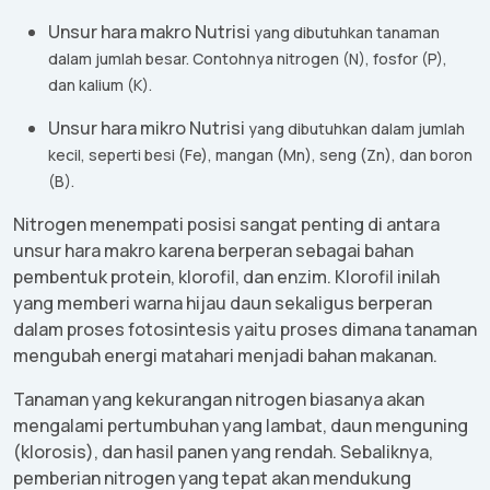
Unsur
hara
makro
Nutrisi
yang
dibutuhkan
tanaman
dalam
jumlah
besar
.
Contohnya
nitrogen (N),
fosfor
(P),
dan kalium (K).
Unsur
hara
mikro
Nutrisi
yang
dibutuhkan
dalam
jumlah
kecil
,
seperti
besi
(Fe),
mangan
(Mn),
seng
(Zn), dan boron
(B).
Nitrogen
menempati
posisi
sangat
penting
di
antara
unsur
hara
makro
karena
berperan
sebagai
bahan
pembentuk
protein,
klorofil
, dan
enzim
.
Klorofil
inilah
yang
memberi
warna
hijau
daun
sekaligus
berperan
dalam
proses
fotosintesis
yaitu
proses
dimana
tanaman
mengubah
energi
matahari
menjadi
bahan
makanan
.
Tanaman
yang
kekurangan
nitrogen
biasanya
akan
mengalami
pertumbuhan
yang
lambat
,
daun
menguning
(
klorosis
), dan
hasil
panen
yang
rendah
.
Sebaliknya
,
pemberian
nitrogen yang
tepat
akan
mendukung