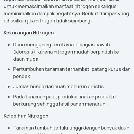
untuk
memaksimalkan
manfaat
nitrogen
sekaligus
meminimalkan
dampak
negatifnya
.
Berikut
dampak
yang
dihasilkan
jika
nitrogen
tidak
seimbang
:
Kekurangan
Nitrogen
Daun
menguning
terutama
di
bagian
bawah
(
klorosis
),
karena
nitrogen
mudah
berpindah
ke
daun
muda
.
Pertumbuhan
tanaman
terhambat
,
batang
kurus dan
pendek
.
Jumlah
bunga
dan
buah
menurun
drastis
.
Pada
tanaman
padi
,
produksi
anakan
produktif
berkurang
sehingga
hasil
panen
menurun
.
Kelebihan
Nitrogen
Tanaman
tumbuh
terlalu
tinggi
dengan
banyak
daun