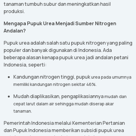
tanaman
tumbuh
subur
dan
meningkatkan
hasil
produksi
.
Mengapa
Pupuk
Urea
Menjadi
Sumber
Nitrogen
Andalan
?
Pupuk
urea
adalah
salah
satu
pupuk
nitrogen yang paling
populer
dan
banyak
digunakan
di Indonesia. Ada
beberapa
alasan
kenapa
pupuk
urea
jadi
andalan
petani
Indonesia,
seperti
:
Kandungan
nitrogen
tinggi, p
upuk
urea pada
umumnya
memiliki
kandungan
nitrogen
sekitar
46%.
Mudah
diaplikasikan, p
engaplikasiannya
mudah
dan
cepat
larut
dalam
air
sehingga
mudah
diserap
akar
tanaman
.
Pemerintah
Indonesia
melalui
Kementerian
Pertanian
dan
Pupuk
Indonesia
memberikan
subsidi
pupuk
urea