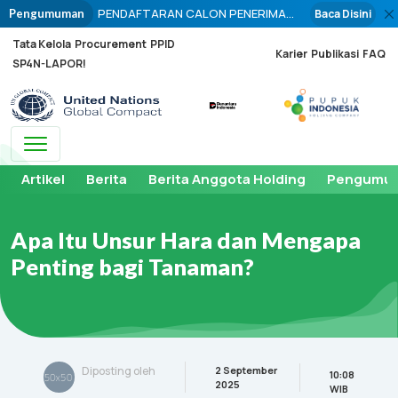
PENDAFTARAN CALON PENERIMA
Baca Disini
Pengumuman
PUPUK PADA TITIK SERAH (PPTS)
Tata Kelola
Procurement
PPID
PUPUK BERSUBSIDI PERIODE
Karier
Publikasi
FAQ
SP4N-LAPOR!
PENYALURAN TAHUN 2026 DIBUKA
BULAN OKTOBER 2025
Toggle navigation
Artikel
Berita
Berita Anggota Holding
Pengumu
Apa Itu Unsur Hara dan Mengapa
Penting bagi Tanaman?
2 September
Diposting oleh
10:08
2025
WIB