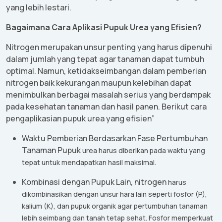
yang
lebih
lestari
.
Bagaimana
Cara
Aplikasi
Pupuk
Urea yang
Efisien
?
Nitrogen
merupakan
unsur
penting
yang
harus
dipenuhi
dalam
jumlah
yang
tepat
agar
tanaman
dapat
tumbuh
optimal.
Namun
,
ketidakseimbangan
dalam
pemberian
nitrogen
baik
kekurangan
maupun
kelebihan
dapat
menimbulkan
berbagai
masalah
serius
yang
berdampak
pada
kesehatan
tanaman
dan
hasil
panen
.
Berikut
cara
pengaplikasian
pupuk
urea yang
efisien
”
Waktu
Pemberian
Berdasarkan
Fase
Pertumbuhan
Tanaman P
upuk
urea
harus
diberikan
pada
waktu
yang
tepat
untuk
mendapatkan
hasil
maksimal
.
Kombinasi
dengan
Pupuk
Lain, n
itrogen
harus
dikombinasikan
dengan
unsur
hara lain
seperti
fosfor
(P),
kalium (K), dan
pupuk
organik
agar
pertumbuhan
tanaman
lebih
seimbang
dan
tanah
tetap
sehat
.
Fosfor
memperkuat