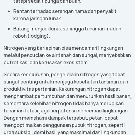
tetapi
sedikit
bunga
dan
buah
.
Rentan
terhadap
serangan
hama
dan
penyakit
karena
jaringan
lunak
.
Batang
menjadi
lunak
sehingga
tanaman
mudah
roboh
(lodging).
Nitrogen yang
berlebihan
bisa
mencemari
lingkungan
melalui
pencucian
ke
air
tanah
dan
sungai
,
menyebabkan
eutrofikasi
dan
kerusakan
ekosistem
.
Secara
keseluruhan
,
pengelolaan
nitrogen yang
tepat
sangat
penting
untuk
menjaga
kesehatan
tanaman
dan
produktivitas
pertanian
.
Kekurangan
nitrogen
dapat
menghambat
pertumbuhan
dan
menurunkan
hasil
panen
,
sementara
kelebihan
nitrogen
tidak
hanya
merugikan
tanaman
tetapi
juga
berpotensi
mencemari
lingkungan
.
Dengan
memahami
dampak
tersebut
,
petani
dapat
mengoptimalkan
penggunaan
pupuk
nitrogen,
seperti
urea
subsidi
, demi
hasil
yang
maksimal
dan
lingkungan