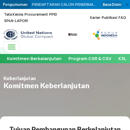
PENDAFTARAN CALON PENERIMA
Baca Disini
Pengumuman
PUPUK PADA TITIK SERAH (PPTS)
Tata Kelola
Procurement
PPID
PUPUK BERSUBSIDI PERIODE
Karier
Publikasi
FAQ
SP4N-LAPOR!
PENYALURAN TAHUN 2026 DIBUKA
BULAN OKTOBER 2025
Toggle navigation
Komitmen Berkelanjutan
Program CSR & CSV
K3LH
Keberlanjutan
Komitmen Keberlanjutan
Tujuan Pembangunan Berkelanjutan