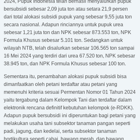
2024, Pupuk Indonesia telah berhasil menyalurkan pupuk
bersubsidi sebesar 2,09 juta ton atau setara 21,9 persen
dari total alokasi subsidi pupuk yang sebesar 9,55 juta ton
secara nasional.
Adapun rinciannya untuk pupuk urea
sebesar 1,21 juta ton dan NPK sebesar 873.553 ton, NPK
Formula Khusus sebesar 5.101 ton. Sedangkan untuk
wilayah NTB, telah disalurkan sebesar 106.565 ton sampai
16 Mei 2024 yang terdiri dari urea 67.520 ton, NPK sebesar
38.945 ton, dan NPK Formula Khusus sebesar 100 ton.
Sementara itu, penambahan alokasi pupuk subsidi bisa
dimanfaatkan oleh petani terdaftar atau petani yang
memenuhi kriteria sesuai Permentan Nomor 01 Tahun 2024
yaitu tergabung dalam Kelompok Tani dan terdaftar dalam
elektronik rencana definitif kebutuhan kelompok (e-RDKK).
Adapun pupuk bersubsidi ini diperuntukan bagi petani yang
melakukan usaha tani subsektor tanaman pangan seperti
padi, jagung, dan kedelai, serta subsektor tanaman
hortikultura seperti cabai, bawang merah, dan bawang