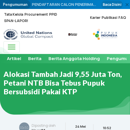
PENDAFTARAN CALON PENERIMA
Baca Disini
Pengumuman
PUPUK PADA TITIK SERAH (PPTS)
Tata Kelola
Procurement
PPID
PUPUK BERSUBSIDI PERIODE
Karier
Publikasi
FAQ
SP4N-LAPOR!
PENYALURAN TAHUN 2026 DIBUKA
BULAN OKTOBER 2025
Toggle navigation
Artikel
Berita
Berita Anggota Holding
Pengumu
Alokasi Tambah Jadi 9,55 Juta Ton,
Petani NTB Bisa Tebus Pupuk
Bersubsidi Pakai KTP
Diposting oleh
24 Mei
10:52