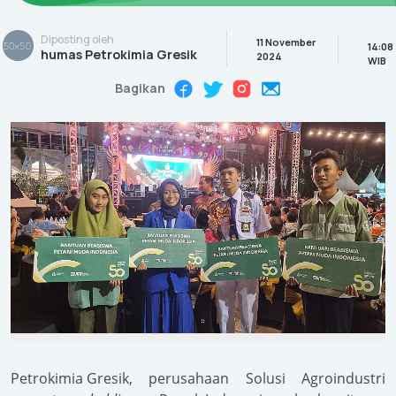
Diposting oleh
11 November
14:08
humas Petrokimia Gresik
2024
WIB
Bagikan
Petrokimia Gresik
, perusahaan Solusi Agroindustri