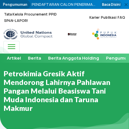
PENDAFTARAN CALON PENERIMA
Baca Disini
Pengumuman
PUPUK PADA TITIK SERAH (PPTS)
Tata Kelola
Procurement
PPID
PUPUK BERSUBSIDI PERIODE
Karier
Publikasi
FAQ
SP4N-LAPOR!
PENYALURAN TAHUN 2026 DIBUKA
BULAN OKTOBER 2025
Toggle navigation
Artikel
Berita
Berita Anggota Holding
Pengumu
Petrokimia Gresik Aktif
Mendorong Lahirnya Pahlawan
Pangan Melalui Beasiswa Tani
Muda Indonesia dan Taruna
Makmur