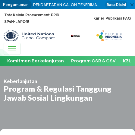
PENDAFTARAN CALON PENERIMA
Baca Disini
Pengumuman
PUPUK PADA TITIK SERAH (PPTS)
Tata Kelola
Procurement
PPID
PUPUK BERSUBSIDI PERIODE
Karier
Publikasi
FAQ
SP4N-LAPOR!
PENYALURAN TAHUN 2026 DIBUKA
BULAN OKTOBER 2025
Toggle navigation
Komitmen Berkelanjutan
Program CSR & CSV
K3LH
Keberlanjutan
Program & Regulasi Tanggung
Jawab Sosial Lingkungan