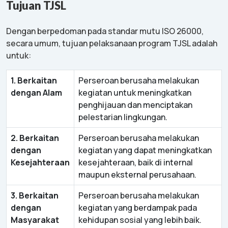
Tujuan TJSL
Dengan berpedoman pada standar mutu ISO 26000,
secara umum, tujuan pelaksanaan program TJSL adalah
untuk:
1. Berkaitan
Perseroan berusaha melakukan
dengan Alam
kegiatan untuk meningkatkan
penghijauan dan menciptakan
pelestarian lingkungan.
2. Berkaitan
Perseroan berusaha melakukan
dengan
kegiatan yang dapat meningkatkan
Kesejahteraan
kesejahteraan, baik di internal
maupun eksternal perusahaan.
3. Berkaitan
Perseroan berusaha melakukan
dengan
kegiatan yang berdampak pada
Masyarakat
kehidupan sosial yang lebih baik.