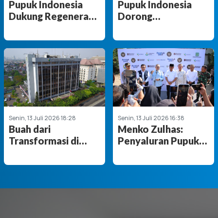
Pupuk Indonesia
Pupuk Indonesia
Dukung Regenerasi
Dorong
Atlet Angkat Besi
Produktivitas
Melalui Kejurnas
Perikanan di
Angkat Besi Youth
Sulawesi Selatan
& Junior 2026
Senin, 13 Juli 2026 18:28
Senin, 13 Juli 2026 16:38
Buah dari
Menko Zulhas:
Transformasi di
Penyaluran Pupuk
Bawah Danantara,
Bersubsidi di Palu
Pupuk Indonesia
Lancar
Bukukan Laba
Rp8,51 Triliun di 6
Bulan Pertama
2026