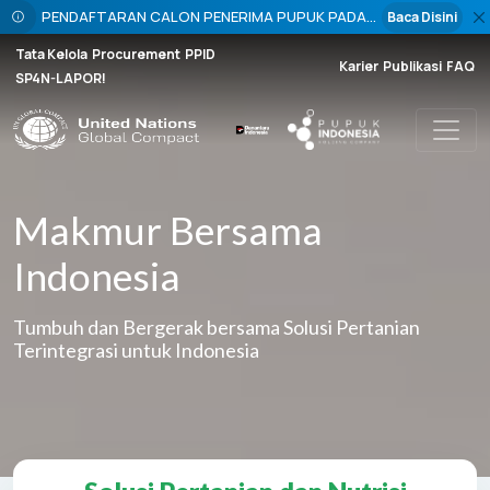
PENDAFTARAN CALON PENERIMA PUPUK PADA
Baca Disini
TITIK SERAH (PPTS) PUPUK BERSUBSIDI
Tata Kelola
Procurement
PPID
PERIODE PENYALURAN TAHUN 2026 DIBUKA
Karier
Publikasi
FAQ
SP4N-LAPOR!
BULAN OKTOBER 2025
Toggl
Makmur Bersama
Indonesia
Tumbuh dan Bergerak bersama Solusi Pertanian
Terintegrasi untuk Indonesia